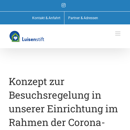
Zum
Instagram
Inhalt
springen
Kontakt & Anfahrt
Partner & Adressen
Konzept zur
Besuchsregelung in
unserer Einrichtung im
Rahmen der Corona-